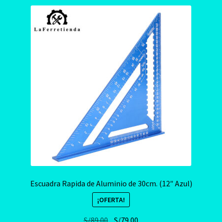
Escuadra Rapida de Aluminio de 30cm. (12″ Azul)
¡OFERTA!
El
El
S/
89.00
S/
79.00