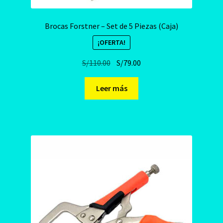
Brocas Forstner – Set de 5 Piezas (Caja)
¡OFERTA!
El
El
S/
110.00
S/
79.00
precio
precio
original
actual
Leer más
era:
es:
S/110.00.
S/79.00.