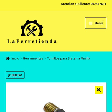
Atencion al Cliente:
902557631
Ir
Ir
Menú
a
al
la
contenido
navegación
Tienda
Inicio
Herramientas
Tornillos para Sistema Minifix
Carrito
¡OFERTA!
Finalizar compra
Contacto
Mi cuenta