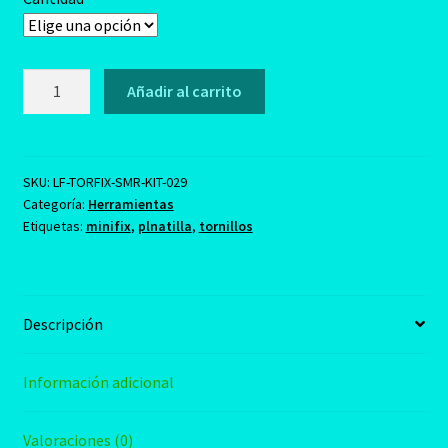
Tornillos
Añadir al carrito
para
Sistema
Minifix
cantidad
SKU:
LF-TORFIX-SMR-KIT-029
Categoría:
Herramientas
Etiquetas:
minifix
,
plnatilla
,
tornillos
Descripción
Información adicional
Valoraciones (0)