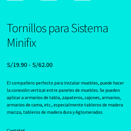
Tornillos para Sistema
Minifix
Rango
S/
19.90
-
S/
62.00
de
El compañero perfecto para instalar muebles, puede hacer
precios:
la conexión vertical entre paneles de muebles. Se pueden
desde
aplicar a armarios de tabla, zapateros, cajones, armarios,
armarios de cama, etc., especialmente tableros de madera
S/19.90
maciza, tableros de madera dura y Aglomerados.
hasta
S/62.00
Cantidad