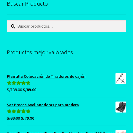
Buscar Producto
se
pueden
elegir
Buscar
Buscar
en
por:
la
página
Productos mejor valorados
de
producto
Plantilla Colocación de Tiradores de cajón
El
El
S/
139.00
S/
89.00
Valorado con
precio
precio
5.00
de 5
original
actual
Set Brocas Avellanadoras para madera
era:
es:
S/139.00.
S/89.00.
El
El
S/
89.00
S/
79.90
Valorado con
precio
precio
5.00
de 5
original
actual