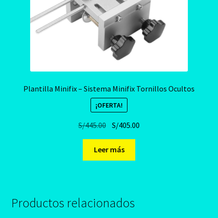
Plantilla Minifix – Sistema Minifix Tornillos Ocultos
¡OFERTA!
El
El
S/
445.00
S/
405.00
precio
precio
original
actual
Leer más
era:
es:
S/445.00.
S/405.00.
Productos relacionados