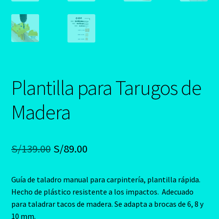
Plantilla para Tarugos de
Madera
El
El
S/
139.00
S/
89.00
precio
precio
Guía de taladro manual para carpintería, plantilla rápida.
original
actual
Hecho de plástico resistente a los impactos. Adecuado
era:
es:
para taladrar tacos de madera. Se adapta a brocas de 6, 8 y
10 mm.
S/139.00.
S/89.00.