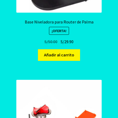
Base Niveladora para Router de Palma
¡OFERTA!
El
El
S/
50.00
S/
29.90
precio
precio
original
actual
Añadir al carrito
era:
es:
S/50.00.
S/29.90.