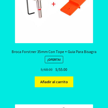
Broca Forstner 35mm Con Tope + Guia Para Bisagra
¡OFERTA!
El
El
S/
68.00
S/
55.00
precio
precio
original
actual
Añadir al carrito
era:
es:
S/68.00.
S/55.00.