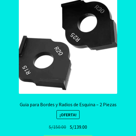
Guia para Bordes y Radios de Esquina – 2 Piezas
¡OFERTA!
El
El
S/
150.00
S/
139.00
precio
precio