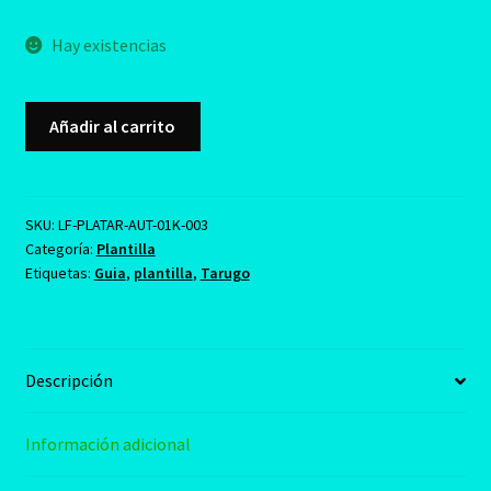
Hay existencias
Plantilla
Añadir al carrito
para
Tarugos
de
Madera
SKU:
LF-PLATAR-AUT-01K-003
Categoría:
Plantilla
cantidad
Etiquetas:
Guia
,
plantilla
,
Tarugo
Descripción
Información adicional