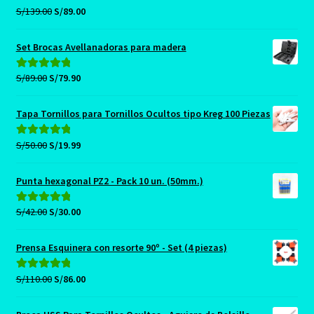
El
El
S/
139.00
S/
89.00
Valorado con
precio
precio
5.00
de 5
original
actual
Set Brocas Avellanadoras para madera
era:
es:
S/139.00.
S/89.00.
El
El
S/
89.00
S/
79.90
Valorado con
precio
precio
5.00
de 5
original
actual
Tapa Tornillos para Tornillos Ocultos tipo Kreg 100 Piezas
era:
es:
S/89.00.
S/79.90.
El
El
S/
50.00
S/
19.99
Valorado con
precio
precio
5.00
de 5
original
actual
Punta hexagonal PZ2 - Pack 10 un. (50mm.)
era:
es:
S/50.00.
S/19.99.
El
El
S/
42.00
S/
30.00
Valorado con
precio
precio
5.00
de 5
original
actual
Prensa Esquinera con resorte 90º - Set (4 piezas)
era:
es:
S/42.00.
S/30.00.
El
El
S/
110.00
S/
86.00
Valorado con
precio
precio
5.00
de 5
original
actual