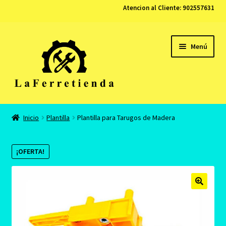
Atencion al Cliente:
902557631
Ir
Ir
Menú
a
al
la
contenido
navegación
Tienda
Inicio
Plantilla
Plantilla para Tarugos de Madera
Carrito
¡OFERTA!
Finalizar compra
Contacto
Mi cuenta