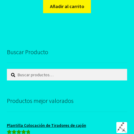
original
actual
Añadir al carrito
era:
es:
S/150.00.
S/139.00.
Buscar Producto
Buscar
Buscar
por:
Productos mejor valorados
Plantilla Colocación de Tiradores de cajón