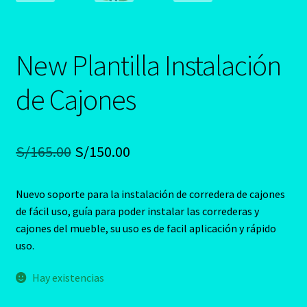
New Plantilla Instalación
de Cajones
El
El
S/
165.00
S/
150.00
precio
precio
Nuevo soporte para la instalación de corredera de cajones
original
actual
de fácil uso, guía para poder instalar las correderas y
era:
es:
cajones del mueble, su uso es de facil aplicación y rápido
uso.
S/165.00.
S/150.00.
Hay existencias