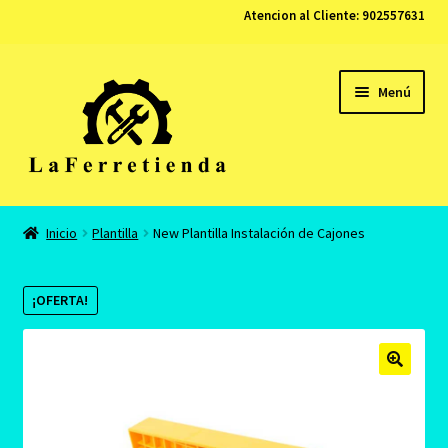
Atencion al Cliente:
902557631
Ir
Ir
Menú
a
al
la
contenido
navegación
Tienda
Inicio
Plantilla
New Plantilla Instalación de Cajones
Carrito
¡OFERTA!
Finalizar compra
Contacto
Mi cuenta