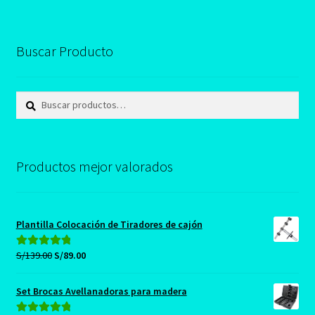
Buscar Producto
Buscar
Buscar
por:
Productos mejor valorados
Plantilla Colocación de Tiradores de cajón
El
El
S/
139.00
S/
89.00
Valorado con
precio
precio
5.00
de 5
original
actual
Set Brocas Avellanadoras para madera
era:
es: