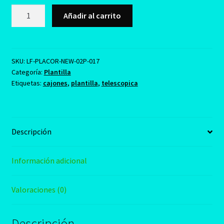
New
Añadir al carrito
Plantilla
Instalación
de
Cajones
SKU:
LF-PLACOR-NEW-02P-017
Categoría:
Plantilla
cantidad
Etiquetas:
cajones
,
plantilla
,
telescopica
Descripción
Información adicional
Valoraciones (0)
Descripción