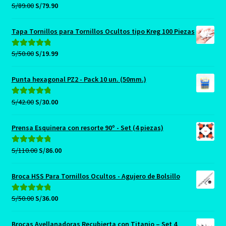
S/139.00.
S/89.00.
El
El
S/
89.00
S/
79.90
Valorado con
precio
precio
5.00
de 5
original
actual
Tapa Tornillos para Tornillos Ocultos tipo Kreg 100 Piezas
era:
es:
S/89.00.
S/79.90.
El
El
S/
50.00
S/
19.99
Valorado con
precio
precio
5.00
de 5
original
actual
Punta hexagonal PZ2 - Pack 10 un. (50mm.)
era:
es:
S/50.00.
S/19.99.
El
El
S/
42.00
S/
30.00
Valorado con
precio
precio
5.00
de 5
original
actual
Prensa Esquinera con resorte 90º - Set (4 piezas)
era:
es:
S/42.00.
S/30.00.
El
El
S/
110.00
S/
86.00
Valorado con
precio
precio
5.00
de 5
original
actual
Broca HSS Para Tornillos Ocultos - Agujero de Bolsillo
era:
es:
S/110.00.
S/86.00.
El
El
S/
50.00
S/
36.00
Valorado con
precio
precio
5.00
de 5
original
actual
Brocas Avellanadoras Recubierta con Titanio – Set 4