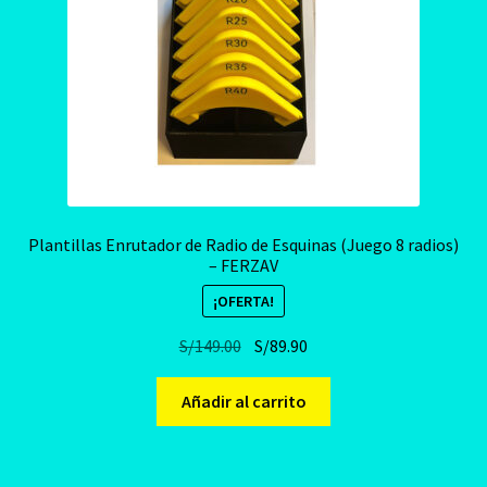
Plantillas Enrutador de Radio de Esquinas (Juego 8 radios)
– FERZAV
¡OFERTA!
El
El
S/
149.00
S/
89.90
precio
precio
original
actual
Añadir al carrito
era:
es:
S/149.00.
S/89.90.