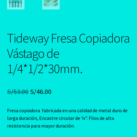
Tideway Fresa Copiadora
Vástago de
1/4*1/2*30mm.
El
El
S/
53.00
S/
46.00
precio
precio
Fresa copiadora fabricada en una calidad de metal duro de
original
actual
larga duración, Encastre circular de ¼”. Filos de alta
era:
es:
resistencia para mayor duración.
S/53.00.
S/46.00.