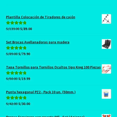
Plantilla Colocación de Tiradores de cajón
El
El
S/
139.00
S/
89.00
Valorado con
precio
precio
5.00
de 5
original
actual
Set Brocas Avellanadoras para madera
era:
es:
S/139.00.
S/89.00.
El
El
S/
89.00
S/
79.90
Valorado con
precio
precio
5.00
de 5
original
actual
Tapa Tornillos para Tornillos Ocultos tipo Kreg 100 Piezas
era:
es:
S/89.00.
S/79.90.
El
El
S/
50.00
S/
19.99
Valorado con
precio
precio
5.00
de 5
original
actual
Punta hexagonal PZ2 - Pack 10 un. (50mm.)
era:
es:
S/50.00.
S/19.99.
El
El
S/
42.00
S/
30.00
Valorado con
precio
precio
5.00
de 5
original
actual