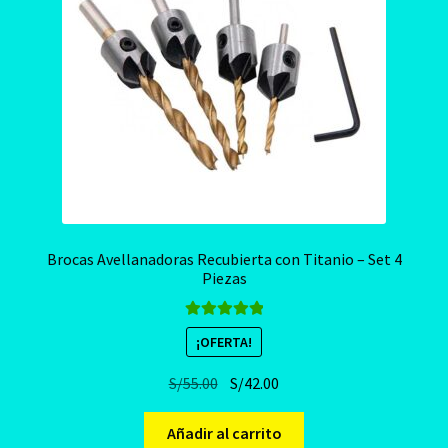
Brocas Avellanadoras Recubierta con Titanio – Set 4
Piezas
Valorado con
¡OFERTA!
5.00
de 5
El
El
S/
55.00
S/
42.00
precio
precio
original
actual
Añadir al carrito