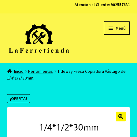
Atencion al Cliente:
902557631
Ir
Ir
Menú
a
al
la
contenido
navegación
Tienda
Inicio
Herramientas
Tideway Fresa Copiadora Vástago de
1/4*1/2*30mm.
Carrito
Finalizar compra
¡OFERTA!
Contacto
Mi cuenta