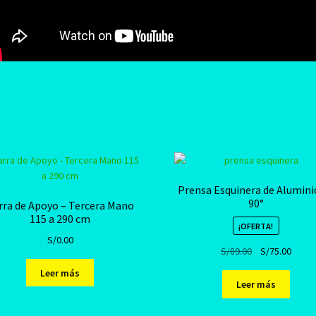
Prensa Esquinera de Alumini
90°
rra de Apoyo – Tercera Mano
115 a 290 cm
¡OFERTA!
S/
0.00
El
El
S/
89.00
S/
75.00
precio
preci
Leer más
original
actual
Leer más
era:
es:
S/89.00.
S/75.0