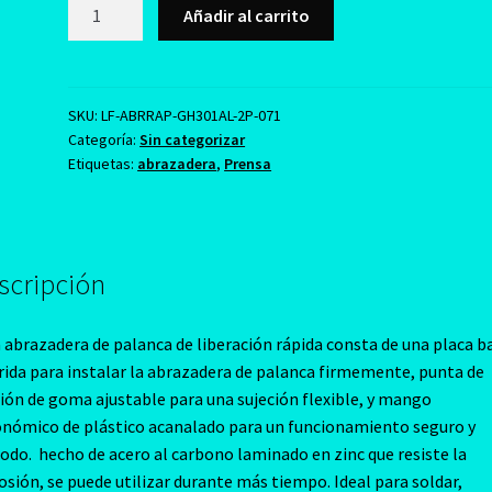
Abrazadera
Añadir al carrito
de
Liberacion
Rapida
Modelo
SKU:
LF-ABRRAP-GH301AL-2P-071
Categoría:
Sin categorizar
GH-
Etiquetas:
abrazadera
,
Prensa
301-
AL
(2
Piezas)
scripción
cantidad
 abrazadera de palanca de liberación rápida consta de una placa b
rida para instalar la abrazadera de palanca firmemente, punta de
ión de goma ajustable para una sujeción flexible, y mango
nómico de plástico acanalado para un funcionamiento seguro y
do. hecho de acero al carbono laminado en zinc que resiste la
osión, se puede utilizar durante más tiempo. Ideal para soldar,