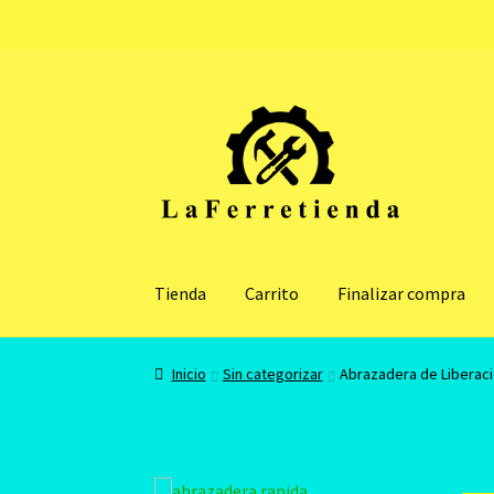
Ir
Ir
a
al
la
contenido
navegación
Tienda
Carrito
Finalizar compra
Inicio
Sin categorizar
Abrazadera de Liberaci