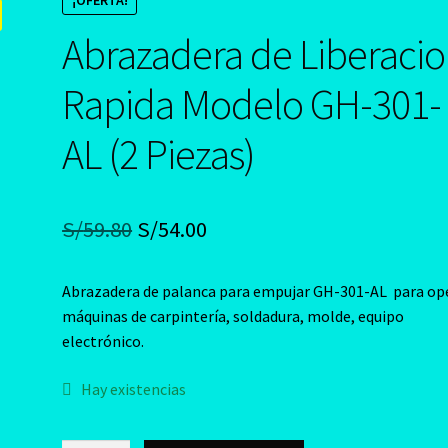
¡OFERTA!
Abrazadera de Liberaci
Rapida Modelo GH-301-
AL (2 Piezas)
El
El
S/
59.80
S/
54.00
precio
precio
Abrazadera de palanca para empujar GH-301-AL para op
original
actual
máquinas de carpintería, soldadura, molde, equipo
era:
es:
electrónico.
S/59.80.
S/54.00.
Hay existencias