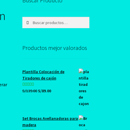
Buscar Producto
on
Buscar
Buscar
por:
Productos mejor valorados
Plantilla Colocación de
Tiradores de cajón
erar
El
El
Valorado con
S/
139.00
S/
89.00
precio
precio
5.00
de 5
original
actual
era:
es:
S/139.00.
S/89.00.
Set Brocas Avellanadoras para
madera