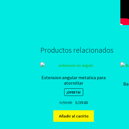
Productos relacionados
Extension angular metalica para
atornillar
Ba
¡OFERTA!
El
El
S/
50.00
S/
39.00
precio
precio
original
actual
Añadir al carrito
era:
es:
S/50.00.
S/39.00.