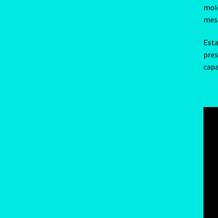
mold
mesa
Esta
pres
capa