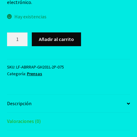
era:
es:
electrónico.
S/59.00.
S/49.90.
Hay existencias
Abrazadera
Añadir al carrito
de
Liberacion
Rapida
Modelo
SKU:
LF-ABRRAP-GH201L-2P-075
Categoría:
Prensas
GH-
201-
L
(2
Descripción
Piezas)
cantidad
Valoraciones (0)