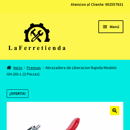
Atencion al Cliente:
902557631
Ir
Ir
Menú
a
al
la
contenido
navegación
Tienda
Inicio
Prensas
Abrazadera de Liberacion Rapida Modelo
GH-201-L (2 Piezas)
Carrito
Finalizar compra
¡OFERTA!
Contacto
Mi cuenta