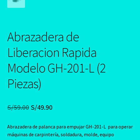
Abrazadera de
Liberacion Rapida
Modelo GH-201-L (2
Piezas)
El
El
S/
59.00
S/
49.90
precio
precio
Abrazadera de palanca para empujar GH-201-L para operar
original
actual
máquinas de carpintería, soldadura, molde, equipo