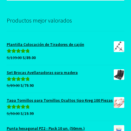
Productos mejor valorados
Plantilla Colocación de Tiradores de cajón
El
El
S/
139.00
S/
89.00
Valorado con
precio
precio
5.00
de 5
original
actual
Set Brocas Avellanadoras para madera
era:
es:
S/139.00.
S/89.00.
El
El
S/
89.00
S/
79.90
Valorado con
precio
precio
5.00
de 5
original
actual
Tapa Tornillos para Tornillos Ocultos tipo Kreg 100 Piezas
era:
es:
S/89.00.
S/79.90.
El
El
S/
50.00
S/
19.99
Valorado con
precio
precio
5.00
de 5
original
actual
Punta hexagonal PZ2 - Pack 10 un. (50mm.)