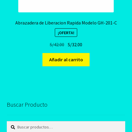
Abrazadera de Liberacion Rapida Modelo GH-201-C
¡OFERTA!
El
El
S/
42.00
S/
32.00
precio
precio
original
actual
Añadir al carrito
era:
es:
S/42.00.
S/32.00.
Buscar Producto
Buscar
Buscar
por: