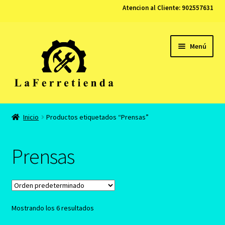
Atencion al Cliente:
902557631
Ir
Ir
Menú
a
al
la
contenido
navegación
Tienda
Inicio
Productos etiquetados “Prensas”
Carrito
Prensas
Finalizar compra
Contacto
Mostrando los 6 resultados
Mi cuenta