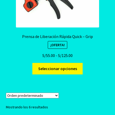
Prensa de Liberación Rápida Quick – Grip
¡OFERTA!
Rango
S/
55.00
-
S/
125.00
de
Este
precios:
Seleccionar opciones
producto
desde
tiene
S/55.00
múltiples
hasta
variantes.
S/125.00
Las
opciones
Mostrando los 6 resultados
se