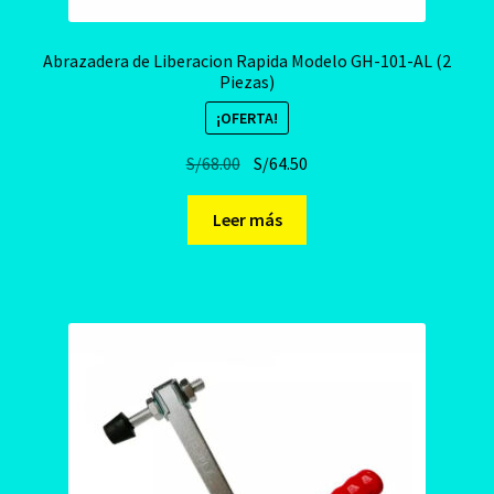
Abrazadera de Liberacion Rapida Modelo GH-101-AL (2
Piezas)
¡OFERTA!
El
El
S/
68.00
S/
64.50
precio
precio
original
actual
Leer más
era:
es:
S/68.00.
S/64.50.