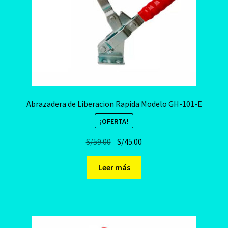
Abrazadera de Liberacion Rapida Modelo GH-101-E
¡OFERTA!
El
El
S/
59.00
S/
45.00
precio
precio
original
actual
Leer más
era:
es:
S/59.00.
S/45.00.