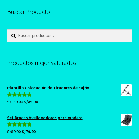
pueden
elegir
Buscar Producto
en
la
Buscar
Buscar
página
por:
de
producto
Productos mejor valorados
Plantilla Colocación de Tiradores de cajón
El
El
S/
139.00
S/
89.00
Valorado con
precio
precio
5.00
de 5
original
actual
Set Brocas Avellanadoras para madera
era:
es:
S/139.00.
S/89.00.
El
El
S/
89.00
S/
79.90
Valorado con
precio
precio
5.00
de 5