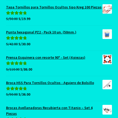
original
actual
Tapa Tornillos para Tornillos Ocultos tipo Kreg 100 Piezas
era:
es:
S/89.00.
S/79.90.
El
El
S/
50.00
S/
19.99
Valorado con
precio
precio
5.00
de 5
original
actual
Punta hexagonal PZ2 - Pack 10 un. (50mm.)
era:
es:
S/50.00.
S/19.99.
El
El
S/
42.00
S/
30.00
Valorado con
precio
precio
5.00
de 5
original
actual
Prensa Esquinera con resorte 90º - Set (4 piezas)
era:
es:
S/42.00.
S/30.00.
El
El
S/
110.00
S/
86.00
Valorado con
precio
precio
5.00
de 5
original
actual
Broca HSS Para Tornillos Ocultos - Agujero de Bolsillo
era:
es:
S/110.00.
S/86.00.
El
El
S/
50.00
S/
36.00
Valorado con
precio
precio
5.00
de 5
original
actual
Brocas Avellanadoras Recubierta con Titanio – Set 4
era:
es:
Piezas
S/50.00.
S/36.00.