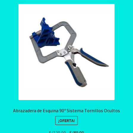
Abrazadera de Esquina 90º Sistema Tornillos Ocultos
¡OFERTA!
El
El
S/
120.00
S/
89.00