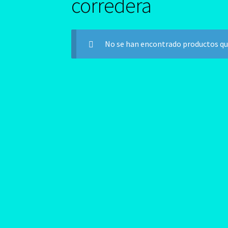
corredera
No se han encontrado productos que