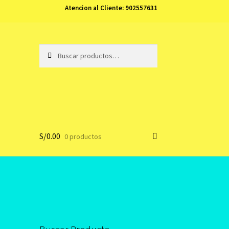
Atencion al Cliente:
902557631
Buscar
Buscar
por:
S/
0.00
0 productos