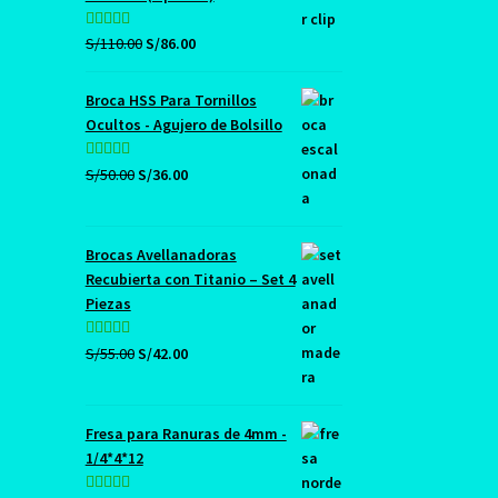
El
El
Valorado con
S/
110.00
S/
86.00
precio
precio
5.00
de 5
original
actual
Broca HSS Para Tornillos
era:
es:
Ocultos - Agujero de Bolsillo
S/110.00.
S/86.00.
El
El
Valorado con
S/
50.00
S/
36.00
precio
precio
5.00
de 5
original
actual
era:
es:
Brocas Avellanadoras
S/50.00.
S/36.00.
Recubierta con Titanio – Set 4
Piezas
El
El
Valorado con
S/
55.00
S/
42.00
precio
precio
5.00
de 5
original
actual
era:
es:
Fresa para Ranuras de 4mm -
S/55.00.
S/42.00.
1/4*4*12