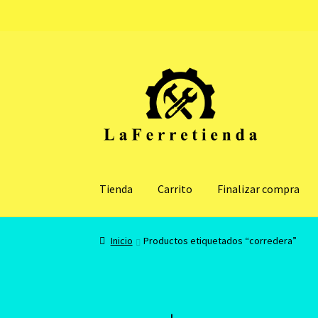
Ir
Ir
a
al
la
contenido
navegación
Tienda
Carrito
Finalizar compra
Inicio
Productos etiquetados “corredera”