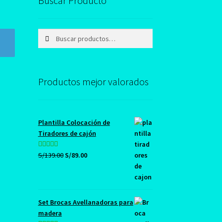
Buscar Producto
Buscar
Buscar
por:
Productos mejor valorados
Plantilla Colocación de
Tiradores de cajón
El
El
Valorado con
S/
139.00
S/
89.00
precio
precio
5.00
de 5
original
actual
era:
es:
S/139.00.
S/89.00.
Set Brocas Avellanadoras para
madera