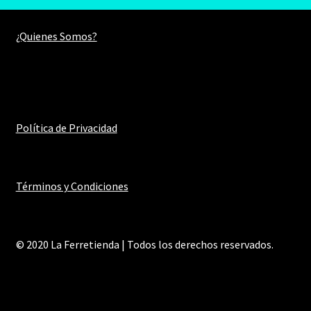
era:
es:
S/59.00.
S/41.00.
¿Quienes Somos?
Política de Privacidad
Términos y Condiciones
© 2020 La Ferretienda | Todos los derechos reservados.