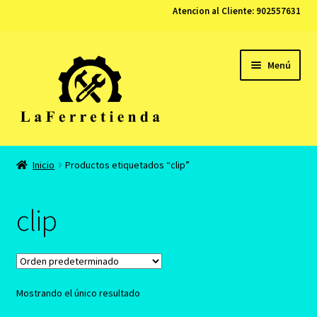
Atencion al Cliente:
902557631
Ir
Ir
Menú
a
al
la
contenido
navegación
Tienda
Inicio
Productos etiquetados “clip”
Carrito
clip
Finalizar compra
Contacto
Mostrando el único resultado
Mi cuenta