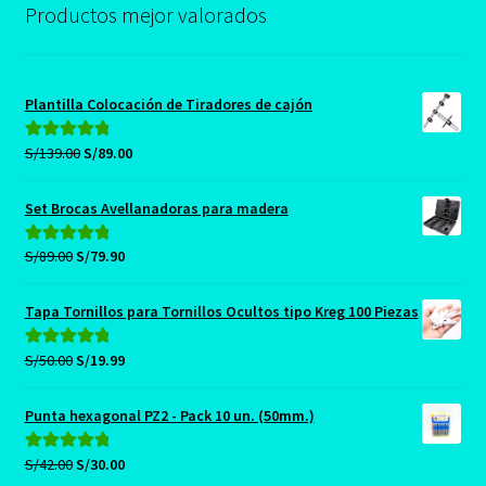
Productos mejor valorados
Plantilla Colocación de Tiradores de cajón
El
El
S/
139.00
S/
89.00
Valorado con
precio
precio
5.00
de 5
original
actual
Set Brocas Avellanadoras para madera
era:
es:
S/139.00.
S/89.00.
El
El
S/
89.00
S/
79.90
Valorado con
precio
precio
5.00
de 5
original
actual
Tapa Tornillos para Tornillos Ocultos tipo Kreg 100 Piezas
era:
es:
S/89.00.
S/79.90.
El
El
S/
50.00
S/
19.99
Valorado con
precio
precio
5.00
de 5
original
actual
Punta hexagonal PZ2 - Pack 10 un. (50mm.)
era:
es:
S/50.00.
S/19.99.
El
El
S/
42.00
S/
30.00
Valorado con
5.00
de 5