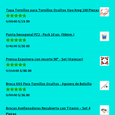
precio
precio
5.00
de 5
original
actual
Tapa Tornillos para Tornillos Ocultos tipo Kreg 100 Piezas
era:
es:
S/89.00.
S/79.90.
El
El
S/
50.00
S/
19.99
Valorado con
precio
precio
5.00
de 5
original
actual
Punta hexagonal PZ2 - Pack 10 un. (50mm.)
era:
es:
S/50.00.
S/19.99.
El
El
S/
42.00
S/
30.00
Valorado con
precio
precio
5.00
de 5
original
actual
Prensa Esquinera con resorte 90º - Set (4 piezas)
era:
es:
S/42.00.
S/30.00.
El
El
S/
110.00
S/
86.00
Valorado con
precio
precio
5.00
de 5
original
actual
Broca HSS Para Tornillos Ocultos - Agujero de Bolsillo
era:
es:
S/110.00.
S/86.00.
El
El
S/
50.00
S/
36.00
Valorado con
precio
precio
5.00
de 5
original
actual
Brocas Avellanadoras Recubierta con Titanio – Set 4
era:
es:
Piezas