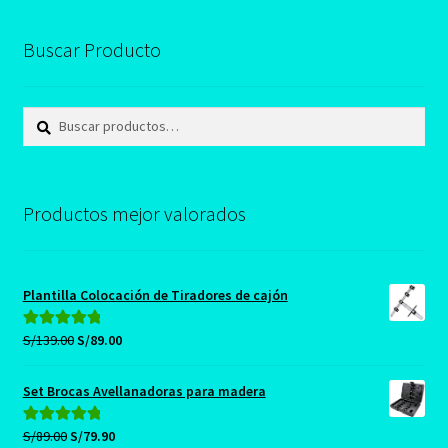
Buscar Producto
Buscar
Buscar
por:
Productos mejor valorados
Plantilla Colocación de Tiradores de cajón
El
El
S/
139.00
S/
89.00
Valorado con
precio
precio
5.00
de 5
original
actual
Set Brocas Avellanadoras para madera
era:
es:
S/139.00.
S/89.00.
El
El
S/
89.00
S/
79.90
Valorado con