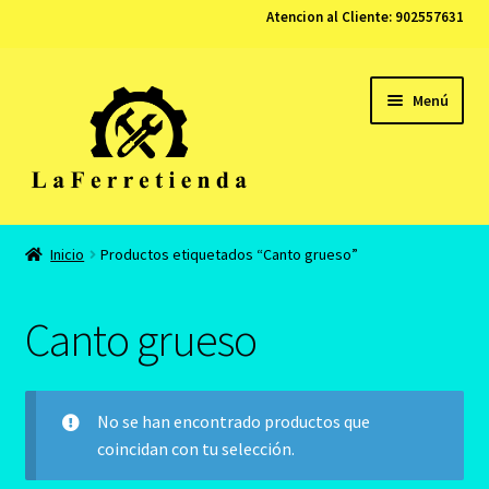
Atencion al Cliente:
902557631
Ir
Ir
Menú
a
al
la
contenido
navegación
Tienda
Inicio
Productos etiquetados “Canto grueso”
Carrito
Canto grueso
Finalizar compra
Contacto
No se han encontrado productos que
coincidan con tu selección.
Mi cuenta